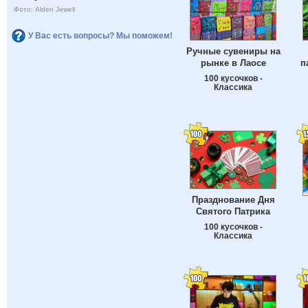
Фото: Alden Jewell
У Вас есть вопросы? Мы поможем!
Ручные сувениры на
рынке в Лаосе
п
100 кусочков -
Классика
Празднование Дня
Святого Патрика
100 кусочков -
Классика