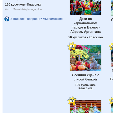
150 кусочков - Классика
Фото: Marcobriviophotographer
Дети на
У Вас есть вопросы? Мы поможем!
У
карнавальном
параде в Буэнос-
Айресе, Аргентина
50 кусочков - Классика
Осенняя сцена с
Б
лисой белкой
100 кусочков -
Классика