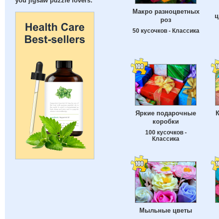
you jigsaw puzzle lovers:
Макро разноцветных
ц
роз
50 кусочков - Классика
Яркие подарочные
коробки
100 кусочков -
Классика
Мыльные цветы