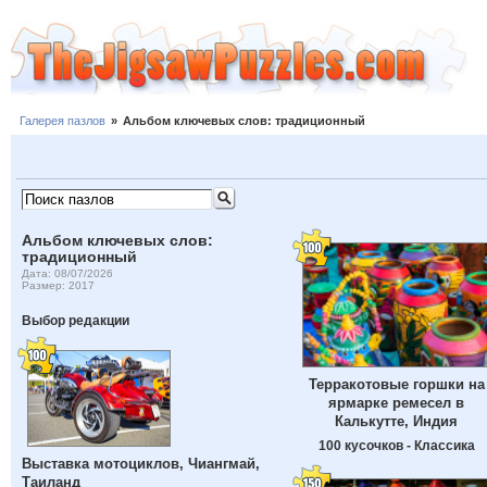
Галерея пазлов
»
Альбом ключевых слов: традиционный
Альбом ключевых слов:
традиционный
Дата: 08/07/2026
Размер: 2017
Выбор редакции
Терракотовые горшки на
ярмарке ремесел в
Калькутте, Индия
100 кусочков - Классика
Выставка мотоциклов, Чиангмай,
Таиланд