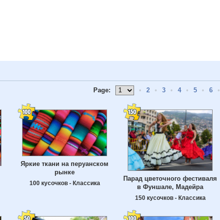
Page:
•
2
•
3
•
4
•
5
•
6
•
Яркие ткани на перуанском
рынке
Парад цветочного фестиваля
100 кусочков - Классика
в Фуншале, Мадейра
150 кусочков - Классика