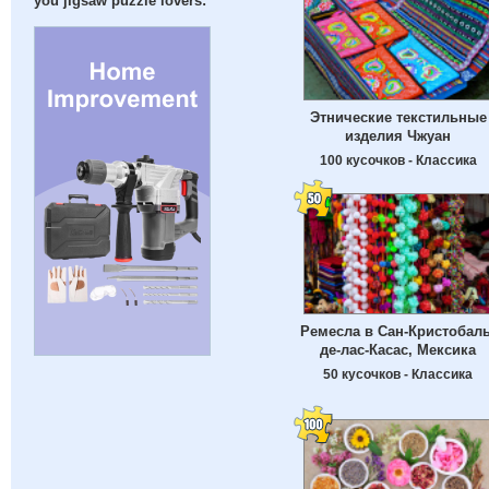
you jigsaw puzzle lovers:
Этнические текстильные
изделия Чжуан
100 кусочков - Классика
Ремесла в Сан-Кристобаль
де-лас-Касас, Мексика
50 кусочков - Классика