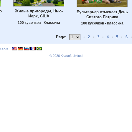
ю
Жилые пригороды, Нью-
Бультерьер отмечает День
Йорк, США
Святого Патрика
100 кусочков - Классика
100 кусочков - Классика
Page:
•
2
•
3
•
4
•
5
•
6
•
связь
|
© 2026
Kraisoft Limited