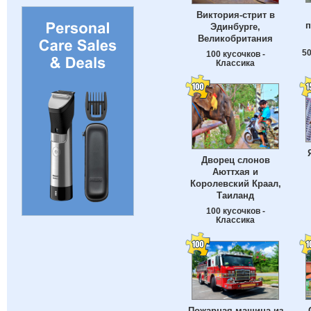
Виктория-стрит в
п
Эдинбурге,
Великобритания
50
100 кусочков -
Классика
Дворец слонов
Аюттхая и
Королевский Краал,
Таиланд
100 кусочков -
Классика
Пожарная машина из