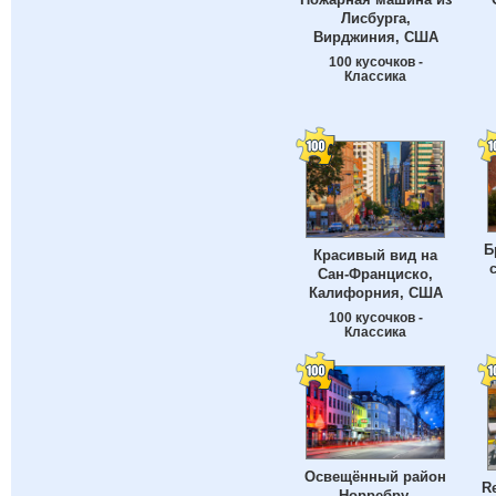
Лисбурга,
Вирджиния, США
100 кусочков -
Классика
Б
Красивый вид на
Сан-Франциско,
Калифорния, США
100 кусочков -
Классика
Освещённый район
Re
Норребру,