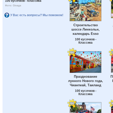
100 кусочков - Классика
Фото: Givaga
У Вас есть вопросы? Мы поможем!
Строительство
шоссе Линкольн,
календарь Esso
100 кусочков -
Классика
П
Празднование
лунного Нового года,
Чиангмай, Таиланд
100 кусочков -
Классика