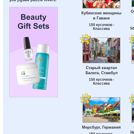
you jigsaw puzzle lovers:
О
Кубинские женщины
в Гаване
150 кусочков -
50
Классика
Старый квартал
Балата, Стамбул
150 кусочков -
Классика
Мерсбург, Германия
Н
150 кусочков -