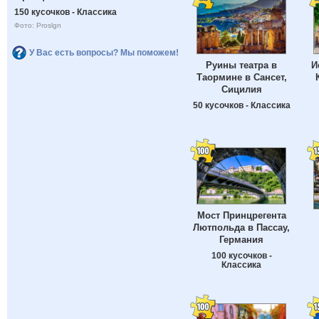
150 кусочков - Классика
Фото: Proslgn
У Вас есть вопросы? Мы поможем!
Руины театра в
И
Таормине в Сансет,
Сицилия
50 кусочков - Классика
Мост Принцрегента
Лютпольда в Пассау,
Германия
100 кусочков -
Классика