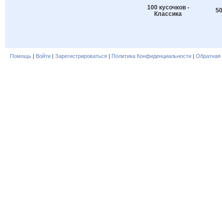
100 кусочков -
50
Классика
Помощь
|
Войти
|
Зарегистрироваться
|
Политика Конфиденциальности
|
Обратная 