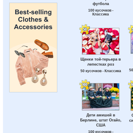
футбола
100 кусочков -
Классика
Щенки той-терьера в
лепестках роз
50
50 кусочков - Классика
Дети амишей в
Берлине, штат Огайо,
с
США
100 кусочков -