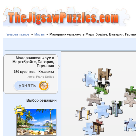
Галерея пазлов
»
Мосты
»
Малервинкельхаус в Марктбрайте, Бавария, Герма
Малервинкельхаус в
Марктбрайте, Бавария,
Германия
150 кусочков - Классика
Фото: Frans Sellies
Выбор редакции