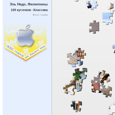
Эль Нидо, Филиппины
100 кусочков - Классика
Фото: Leoks