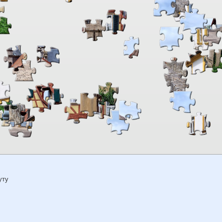
00:00
TheJigsawPuzzles
.com
уту