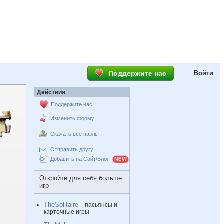
Поддержите нас
Войти
Действия
Поддержите нас
Изменить форму
Скачать все пазлы
Отправить другу
Добавить на Сайт/Блог
Откройте для себя больше
игр
TheSolitaire
– пасьянсы и
карточные игры