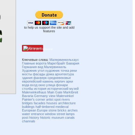
to help us support the site and add
features
Pinterest
Ключевые слова:
Малервинкельхаус
Главные ворота
Марктбрайт
Бавария
Германия
вид
Малервинкель
Художник
угол
художник
точка
реки
мосты
фасады
дома
архитектура
здания
фахверк
средневековье
европейский
камень
кирпич
арки
вода
вход
окно
улица
фонари
столбы
история
исторический
музей
Malerwinkelhaus
Main Gate
Marktbreit
Bavaria
Germany
view
Malerwinkel
Painter's
corner
artist
spot
rivers
bridges
facades
houses
architecture
buildings
half-timbered
medieval
European
Europe
stone
bricks
arches
water
entrance
window
street
lamps
post
history
historic
museum
canals
channals