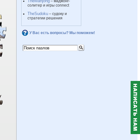
TheMahjong
– маджонг-
солитер и игры connect
TheSudoku
– судоку и
стратегии решения
У Вас есть вопросы? Мы поможем!