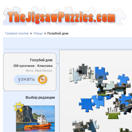
Галерея пазлов
»
Улицы
»
Голубой дом
Голубой дом
150 кусочков - Классика
Фото: Mark Denton
Выбор редакции