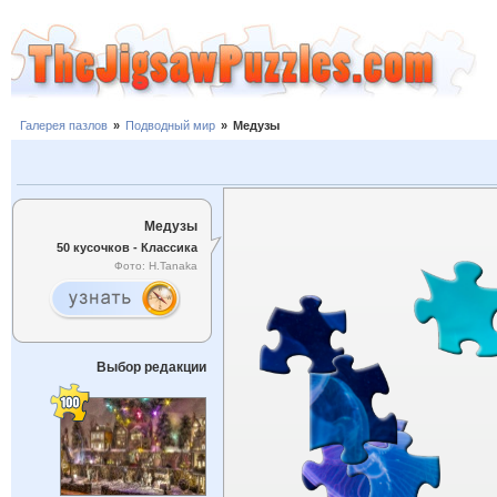
Галерея пазлов
»
Подводный мир
»
Медузы
Медузы
50 кусочков - Классика
Фото: H.Tanaka
Выбор редакции