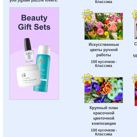
you jigsaw puzzle lovers:
Классика
С
Искусственные
цветы ручной
работы
50
100 кусочков -
Классика
Крупный план
красочной
цветочной
композиции
100 кусочков -
Классика