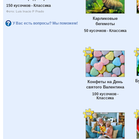
150 кусочков - Классика
Фото: Luis Inacio P Prado
Карликовые
У Вас есть вопросы? Мы поможем!
бегемоты
50 кусочков - Классика
Б
Конфеты на День
святого Валентина
100 кусочков -
Классика