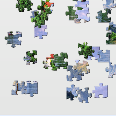
00:00
TheJigsawPuzzles
.com