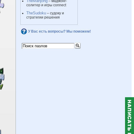
TheMahjong
– маджонг-
солитер и игры connect
TheSudoku
– судоку и
стратегии решения
У Вас есть вопросы? Мы поможем!