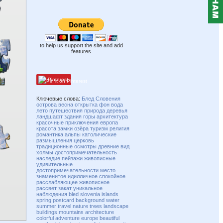
to help us support the site and add
features
Pinterest
Ключевые слова:
Блед
Словения
острова
весна
открытка
фон
вода
лето
путешествия
природа
деревья
ландшафт
здания
горы
архитектура
красочные
приключения
европа
красота
замки
озёра
туризм
религия
романтика
альпы
католические
размышления
церковь
традиционные
осмотры
древние
вид
холмы
достопримечательность
наследие
пейзажи
живописные
удивительные
достопримечательности
место
знаменитое
идилличное
спокойное
расслабляющее
живописное
рассвет
закат
уникальное
наблюдения
bled
slovenia
islands
spring
postcard
background
water
summer
travel
nature
trees
landscape
buildings
mountains
architecture
colorful
adventure
europe
beautiful